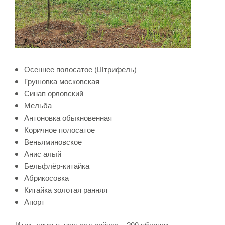
Осеннее полосатое (Штрифель)
Грушовка московская
Синап орловский
Мельба
Антоновка обыкновенная
Коричное полосатое
Веньяминовское
Анис алый
Бельфлёр-китайка
Абрикосовка
Китайка золотая ранняя
Апорт
Итак, друзья, наш сад сейчас – 200 яблонек.